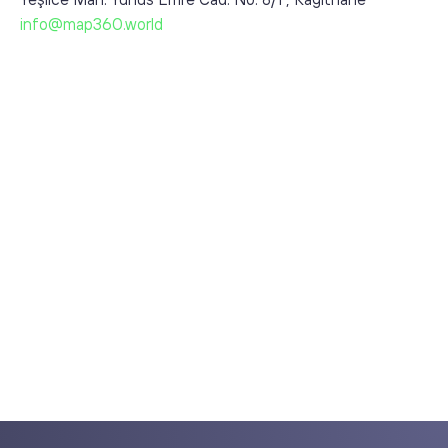
Yeşilce Mah. Yunus Emre Cad. No: 8/1 , Kağıthane
info@map360.world