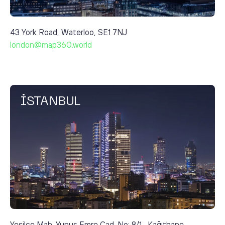
43 York Road, Waterloo, SE1 7NJ
london@map360.world
İSTANBUL