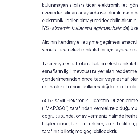
bulunmayan alıcılara ticari elektronik ileti gön
üzerinden alınan onaylarda ise olumlu irade beya
elektronik iletileri almayı reddedebilir. Alıcını
İYS (
sistemin kullanıma açılması
halinde
) üze
Alıcının kendisiyle iletişime geçilmesi amacıyl
yönelik ticari elektronik iletiler için ayrıca on
Tacir veya esnaf olan alıcıların elektronik ile
esnafların ilgili mevzuatta yer alan reddetme 
gönderilmesinden önce tacir veya esnaf olan al
ret hakkını kullanıp kullanmadığı kontrol edilir.
6563 sayılı Elektronik Ticaretin Düzenlenme
(“MAP360”) tarafından vermekte olduğumuz h
doğrultusunda, onay vermeniz halinde herhangi 
bilgilendirme, tanıtım, reklam, ürün teklifle
tarafınızla iletişime geçilebilecektir.