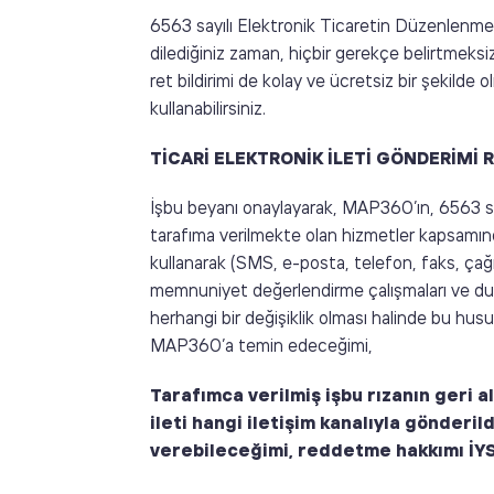
6563 sayılı Elektronik Ticaretin Düzenlenmesi
dilediğiniz zaman, hiçbir gerekçe belirtmeksizin
ret bildirimi de kolay ve ücretsiz bir şekilde
kullanabilirsiniz.
TİCARİ ELEKTRONİK İLETİ GÖNDERİMİ R
İşbu beyanı onaylayarak, MAP360’ın, 6563 sa
tarafıma verilmekte olan hizmetler kapsamında
kullanarak (SMS, e-posta, telefon, faks, çağrı
memnuniyet değerlendirme çalışmaları ve duyur
herhangi bir değişiklik olması halinde bu hus
MAP360’a temin edeceğimi,
Tarafımca verilmiş işbu rızanın geri 
ileti hangi iletişim kanalıyla gönderil
verebileceğimi, reddetme hakkımı İYS