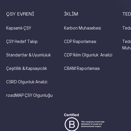
ÇSY EVRENİ
İKLİM
TED
Kapsamlı ÇSY
Karbon Muhasebesi
Teda
ÇSY Hedef Takip
CDP Raporlaması
Teda
Muha
Standartlar & Uyumluluk
CDP İklim Olgunluk Analizi
Çeşitlilik & Kapsayıcılık
CBAM Raporlaması
CSRD Olgunluk Analizi
roadMAP ÇSY Olgunluğu