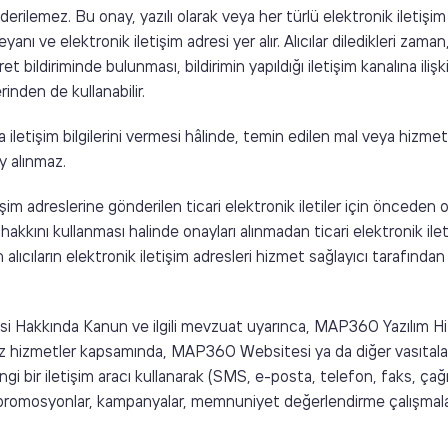
derilemez. Bu onay, yazılı olarak veya her türlü elektronik iletişim 
nı ve elektronik iletişim adresi yer alır. Alıcılar diledikleri zaman
n ret bildiriminde bulunması, bildirimin yapıldığı iletişim kanalına ili
rinden de kullanabilir.
a iletişim bilgilerini vermesi hâlinde, temin edilen mal veya hizmetl
ay alınmaz.
tişim adreslerine gönderilen ticari elektronik iletiler için önceden
hakkını kullanması halinde onayları alınmadan ticari elektronik il
ıcıların elektronik iletişim adresleri hizmet sağlayıcı tarafından İ
si Hakkında Kanun ve ilgili mevzuat uyarınca, MAP360 Yazılım Hi
izmetler kapsamında, MAP360 Websitesi ya da diğer vasıtalar üz
bir iletişim aracı kullanarak (SMS, e-posta, telefon, faks, çağrı m
ri, promosyonlar, kampanyalar, memnuniyet değerlendirme çalışmalar