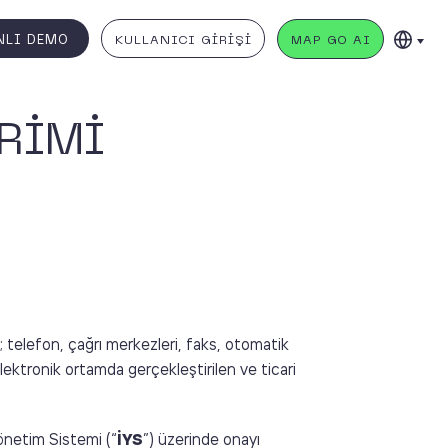
NLI DEMO
KULLANICI GİRİŞİ
MAP GO AI
ERİMİ
; telefon, çağrı merkezleri, faks, otomatik
elektronik ortamda gerçekleştirilen ve ticari
 Yönetim Sistemi (“
İYS
”) üzerinde onayı