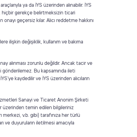
araçlarıyla ya da İYS üzerinden alınabilir. İYS
, hiçbir gerekçe belirtmeksizin ticari
şkin onayı geçersiz kılar. Alıcı reddetme hakkını
ere ilişkin değişiklik, kullanım ve bakıma
 onay alınması zorunlu değildir. Ancak tacir ve
eti gönderilemez. Bu kapsamında ileti
YS’ye kaydedilir ve İYS üzerinden alıcıların
zmetleri Sanayi ve Ticaret Anonim Şirketi
erinden temin edilen bilgileriniz
erkezi, v.b. gibi) tarafınıza her türlü
ı ve duyuruların iletilmesi amacıyla