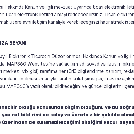
 Hakkında Kanun ve ilgili mevzuat uyarınca ticari elektronik ilet
 ticari elektronik iletileri almayı reddedebilirsiniz. Ticari elektron
 olmak üzere aynı iletişim kanalıyla verebileceğinizi hatırlatmak i
IZA BEYANI
yılı Elektronik Ticaretin Düzenlenmesi Hakkında Kanun ve ilgi
, MAP360 Websitesi’ne sağladığım ad, soyad ve iletişim bilgilerim
 merkezi, v.b. gibi) tarafıma her türlü bilgilendirme, tanıtım, rekl
uların iletilmesi amacıyla tarafımla iletişime geçilmesine açık r
usu MAP360’a yazılı olarak bildireceğimi ve güncel bilgilerimi içe
alınabilir olduğu konusunda bilgim olduğunu ve bu doğr
diyse ret bildirimi de kolay ve ücretsiz bir şekilde olma
 üzerinden de kullanabileceğimi bildiğimi kabul, beya