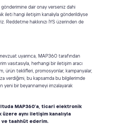
i gönderimine dair onay verseniz dahi
ik ileti hangi iletişim kanalıyla gönderildiyse
steriz. Reddetme hakkınızı İYS üzerinden de
li mevzuat uyarınca, MAP360 tarafından
 vasıtasıyla, herhangi bir iletişim aracı
am, ürün teklifleri, promosyonlar, kampanyalar,
ıza verdiğimi, bu kapsamda bu bilgilerimde
ren yeni bir beyannameyi imzalayarak
ultuda MAP360’a, ticari elektronik
k üzere aynı iletişim kanalıyla
n ve taahhüt ederim.