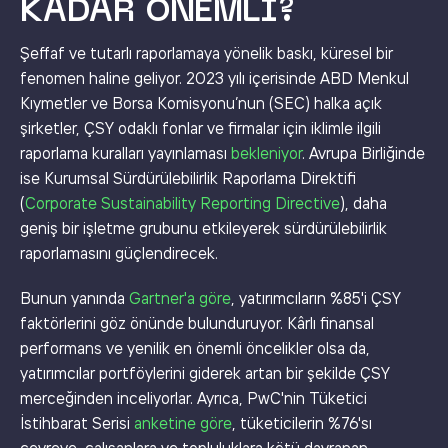
KADAR ÖNEMLI?
Şeffaf ve tutarlı raporlamaya yönelik baskı, küresel bir
fenomen haline geliyor. 2023 yılı içerisinde ABD Menkul
Kıymetler ve Borsa Komisyonu’nun (SEC) halka açık
şirketler, ÇSY odaklı fonlar ve firmalar için iklimle ilgili
raporlama kuralları yayınlaması
bekleniyor
. Avrupa Birliğinde
ise Kurumsal Sürdürülebilirlik Raporlama Direktifi
(
Corporate Sustainability Reporting Directive
), daha
geniş bir işletme grubunu etkileyerek sürdürülebilirlik
raporlamasını güçlendirecek.
Bunun yanında
Gartner'a göre
, yatırımcıların %85'i ÇSY
faktörlerini göz önünde bulunduruyor. Kârlı finansal
performans ve yenilik en önemli öncelikler olsa da,
yatırımcılar portföylerini giderek artan bir şekilde ÇSY
merceğinden inceliyorlar. Ayrıca, PwC'nin Tüketici
İstihbarat Serisi
anketine göre
, tüketicilerin %76'sı