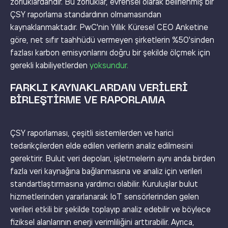
zorluklardandır. Bu zorluklar, evrensel olarak belirlenmiş bir
ÇSY raporlama standardının olmamasından
kaynaklanmaktadır. PwC'nin Yıllık Küresel CEO Anketine
göre, net sıfır taahhüdü vermeyen şirketlerin %50'sinden
fazlası karbon emisyonlarını doğru bir şekilde ölçmek için
gerekli kabiliyetlerden
yoksundur.
FARKLI KAYNAKLARDAN VERILERI
BIRLEŞTIRME VE RAPORLAMA
ÇSY raporlaması, çeşitli sistemlerden ve harici
tedarikçilerden elde edilen verilerin analiz edilmesini
gerektirir. Bulut veri depoları, işletmelerin aynı anda birden
fazla veri kaynağına bağlanmasına ve analiz için verileri
standartlaştırmasına yardımcı olabilir. Kuruluşlar bulut
hizmetlerinden yararlanarak IoT sensörlerinden gelen
verileri etkili bir şekilde toplayıp analiz edebilir ve böylece
fiziksel alanlarının enerji verimliliğini arttırabilir. Ayrıca,