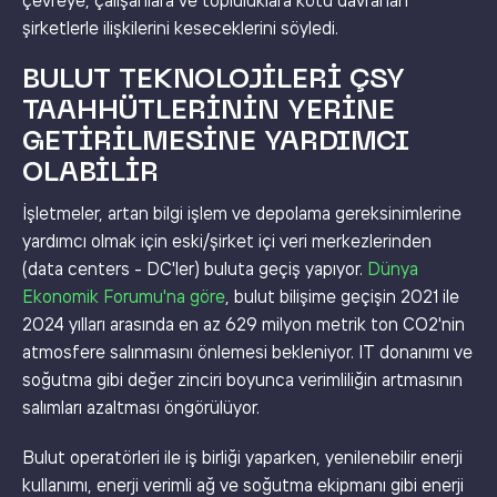
çevreye, çalışanlara ve topluluklara kötü davranan
şirketlerle ilişkilerini keseceklerini söyledi.
BULUT TEKNOLOJILERI ÇSY
TAAHHÜTLERININ YERINE
GETIRILMESINE YARDIMCI
OLABILIR
İşletmeler, artan bilgi işlem ve depolama gereksinimlerine
yardımcı olmak için eski/şirket içi veri merkezlerinden
(data centers - DC'ler) buluta geçiş yapıyor.
Dünya
Ekonomik Forumu'na göre
, bulut bilişime geçişin 2021 ile
2024 yılları arasında en az 629 milyon metrik ton CO2'nin
atmosfere salınmasını önlemesi bekleniyor. IT donanımı ve
soğutma gibi değer zinciri boyunca verimliliğin artmasının
salımları azaltması öngörülüyor.
Bulut operatörleri ile iş birliği yaparken, yenilenebilir enerji
kullanımı, enerji verimli ağ ve soğutma ekipmanı gibi enerji