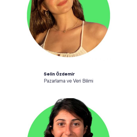
Merhaba, ben Selin. Verinin gücünü sürdürülebilirlik
alanında kullanmak ve gelecek nesillere daha iyi bir
dünya bırakmak için buradayım. Veri görselleştirme,
makine öğrenmesi ve yapay zeka ile ilgileniyorum.
Yoga, dans ve seyahat etmek de ilgi alanlarım
arasında
Selin Özdemir
Pazarlama ve Veri Bilimi
Merhaba, ben Simge. Platformumuzdaki ESG