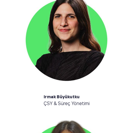
Merhaba, ben Irmak. Sorumluklarım arasında proje
yönetimi, yeni ürünler geliştirme ve MAP360'ın
sürdürülebilirlik çerçeveleri ve standartları
doğrultusunda güncel kalması bulunuyor. Konserlere
gitmeyi, yeni ülkeleri gezmeyi ve yeni tatları
keşfetmeyi çok seviyorum.
Irmak Büyükutku
ÇSY & Süreç Yönetimi