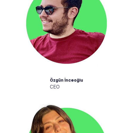
Merhaba, ben Özgün. Harika sonuçlar elde etmek
için tutkulu insanları bir araya getirmeyi seviyorum.
Misyonumuz, kurumların pozitif etki yaratmalarına
yardımcı olmak. Joey, köpeğim benim gizli süper
gücüm. Birlikte oynamayı ve doğayı keşfetmeyi
seviyoruz.
Özgün İnceoğlu
CEO