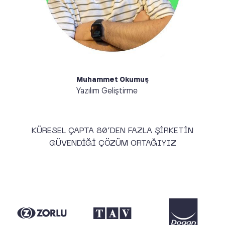
bulunmaktan büyük keyif alıyorum. Hem iş hem de
kişisel hayatımda sürekli gelişim arayışında olan
biriyim.
Muhammet Okumuş
Yazılım Geliştirme
KÜRESEL ÇAPTA 80’DEN FAZLA ŞİRKETİN
GÜVENDİĞİ ÇÖZÜM ORTAĞIYIZ