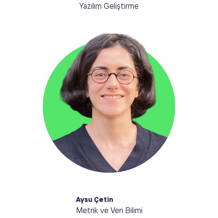
Yazılım Geliştirme
Merhaba, ben Aysu. MAP360’taki ürünlerin küresel
yaklaşımlara göre en güncel ESG metriklerini
içerecek şekilde kalmasından ve ürünlerin
müşterilerimiz için özelleştirilmesinden sorumluyum.
Swing dönemi dansları olan Lindy Hop ve Solo Caz’ın
yanı sıra futbol oynamak ve bisikletle ilgileniyorum.
Aysu Çetin
Metrik ve Veri Bilimi