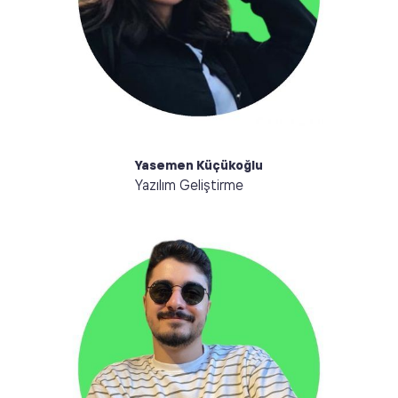
deneyimleri doğrultusunda yazılımda gerekli
iyileştirmeleri gerçekleştiriyorum. Çizgi roman
okumak ve çizim yapmak en çok zevk aldığım şeyler
arasında.
Yasemen Küçükoğlu
Yazılım Geliştirme
Merhaba, ben Muhammet. Kullanıcıların isteklerini
optimize etmekten sorumluyum. Boş zamanlarımda
futbol sahasında veya oyun dünyasında