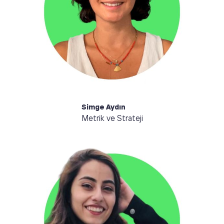
metriklerini, çerçevelerini ve standartlarını
güncellemekten sorumluyum. Ayrıca yeni ürün
geliştirmeye ve iş birlikleri kurmaya katkıda
bulunuyorum. Müzik dinlemeye ve rekabetçi
oyunlara tutkuyla bağlıyım.
Simge Aydın
Metrik ve Strateji
Merhaba, ben Yasemen. Harika ekibimizde yazılım
geliştirmeden sorumluyum. Kullanıcıların istekleri ve