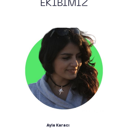
EKİBİMİZ
Merhaba, ben Ayla. Yazılım geliştirici olarak
çalışıyorum. Amacım, müşterilerimize en iyi yazılım
deneyimini sunmak. Sıkı çalışmanın en iyi eşlikçisi
dans etmektir. Dans etmeyi, özellikle de Salsa’yı çok
seviyorum. Ayrıca kamp yapmaktan ve seyahat
etmekten keyif alıyorum.
Ayla Karacı