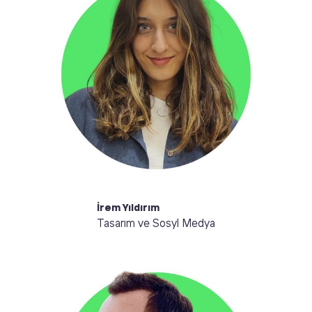
Merhaba, ben İrem. Multidisipliner tasarımcıyım.
Sosyal medyamızda gördüğünüz görsellerden
sorumluyum. Hareket halinde olmak, insanlarla ve
dünyayla etkileşim kurmak benim için en büyük ilham
kaynağı. Duyguları, renkleri ve biyofilik tasarımları çok
önemsiyorum.
İrem Yıldırım
Tasarım ve Sosyl Medya