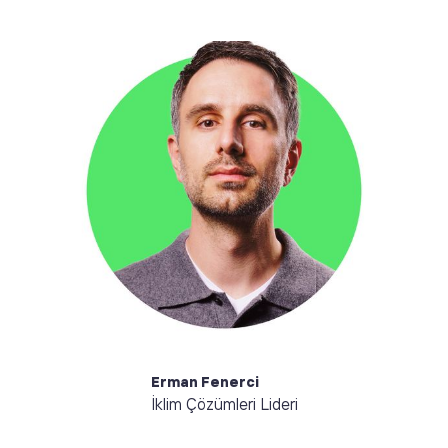
Merhaba, ben Erman. Sahada deneyim kazanmış bir
sürdürülebilirlik stratejisti olarak temel
motivasyonum, şirketlerin ihtiyaçlarıyla etkili veri
ürünleri arasında köprü kurmak. Fikirleri hayata
geçirmeyi ve süreçten keyif almayı severim.
Erman Fenerci
İklim Çözümleri Lideri