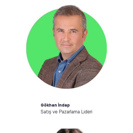
Selam, ben Gökhan. Büyümeden sorumluyum. Bir
basketbol tutkunu olarak müşterilerimiz, ve çalışma
arkadaşlarımla harika bir takım olduğumuza
inanıyorum. Sürdürülebilirlik için yapılacak çok şey var
ve bu konuda her gün daha fazla sayıda kuruma
yardımcı olmak bana büyük haz veriyor.
Gökhan İndap
Satış ve Pazarlama Lideri