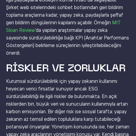
ilgili paydaşlarla etkileşim kurma fırsatı da sağlayabilir.
Şirket web sitelerindeki sohbet botlarından geri bildirim
toplama araçlarına kadar, yapay zeka, paydaşlarla şeffaf
geri bildirim döngülerinin kapılarını açabilir. Örneğin
MIT
Sloan Review
’da yapılan araştırmalar yapay zeka
sayesinde sürdürülebilirliğe bağlı KPI (Anahtar Performans
Göstergeleri) belirleme süreçlerinin iyileştirilebileceğini
önerdi.
RISKLER VE ZORLUKLAR
Kurumsal sürdürülebilirlik için yapay zekanın kullanımı
heyecan verici fırsatlar sunuyor ancak ESG
sürdürülebilirliği ile ilgili riskler de bulunmakta. En açık
risklerden biri, büyük veri ve sunucuların kullanımıyla artan
karbon emisyonları. Bir diğer risk ise sosyal tarafta; yapay
zekanın az temsil edilen topluluklara karşı tutabileceği
potansiyel önyargılar. Yönetişim konusunda ise, her zaman
yapay zeka araçlarının yönetişimi konusu var. Kendi başına,