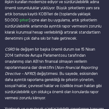
ilişkin kuralları modernize ediyor ve sürdürülebilirlik adına
önemli sorumluluklar yüklüyor. Büyük şirketlerin yanı sıra
artık borsaya kayıtlı KOBİ’leri de (toplamda yaklaşık
50.000
şirket
) içine alan bu uygulama, artık şirketlerin
sürdürülebilirlik anlamında ayrıntılı rapor vermesini zorunlu
kılarak kurumsal hesap verilebilirliği artırarak standartların
denetimini çok daha sıkı bir hale getirecek.
CSRD
ile değişen bir başka önemli durum ise 15 Nisan
2014 tarihinde Avrupa Parlamentosu tarafından
onaylanmış olan AB’nin finansal olmayan verilerin
raporlanmasına dair direktifini (
Non-financial Reporting
Directive – NFRD
) değiştirmesi. Bu sayede, eskisinden
daha ayrıntılı raporlama gerekliliği ile şirketin yönetim,
sosyal haklar, çevresel haklar ve özellikle insan hakları gibi
sürdürülebilirlik için oldukça önemli olan konularda rapor
vermesi zorunlu kılınıyor.