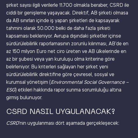
şirket sayısı ilgili verilerle 11.700 olmakla beraber, CSRD ile
ciddi bir genişleme yaşayacak. Direktif, AB şirketi olmasa
da AB sınırları içinde iş yapan şirketleri de kapsayarak
tahmini olarak 50.000 belki de daha fazla şirketi
kapsaması bekleniyor. Avrupa dışındaki şirketler içinse
sürdürülebilirlik raporlamasının zorunlu kılınması, AB’de en
az 150 milyon Euro net ciro üreten ve AB ülkelerinde en
az bir şubesi veya yan kuruluşu olma kriterine göre
belirleniyor. Bu kriterleri sağlayan her şirket yeni
sürdürülebilirlik direktifine göre çevresel, sosyal ve
kurumsal yönetişim (
Environmental Social Governance –
ESG
) etkileri hakkında rapor sunma sorumluluğu altına
girmiş bulunuyor.
CSRD NASIL UYGULANACAK?
CSRD
’nin uygulanması dört aşamada gerçekleşecek: