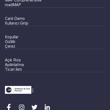
MAP Comprehensive
roadMAP
Canlı Demo
Kullanıcı Girişi
Koşullar
Gizlilik
Çerez
Açık Rıza
Aydınlatma
Ticari İleti



