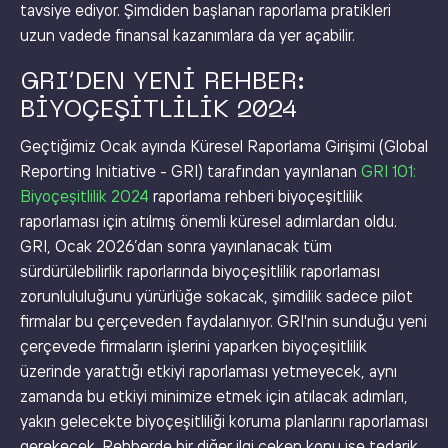
tavsiye ediyor. Şimdiden başlanan raporlama pratikleri
uzun vadede finansal kazanımlara da yer açabilir.
GRI’DEN YENI REHBER:
BIYOÇEŞITLILIK 2024
Geçtiğimiz Ocak ayında Küresel Raporlama Girişimi (Global
Reporting Initiative - GRI) tarafından yayınlanan
GRI 101:
Biyoçeşitlilik 2024
raporlama rehberi biyoçeşitlilik
raporlaması için atılmış önemli küresel adımlardan oldu.
GRI, Ocak 2026’dan sonra yayınlanacak tüm
sürdürülebilirlik raporlarında biyoçeşitlilik raporlaması
zorunlululuğunu yürürlüğe sokacak, şimdilik sadece pilot
firmalar bu çerçeveden faydalanıyor. GRI'nin sunduğu yeni
çerçevede firmaların işlerini yaparken biyoçeşitlilik
üzerinde yarattığı etkiyi raporlaması yetmeyecek, aynı
zamanda bu etkiyi minimize etmek için atılacak adımları,
yakın gelecekte biyoçeşitliliği koruma planlarını raporlaması
gerekecek. Rehberde bir diğer ilgi çeken konu ise tedarik