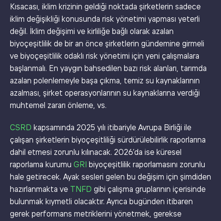
Kısacası, iklim krizinin geldiği noktada şirketlerin sadece
iklim değişikliği konusunda risk yönetimi yapması yeterli
değil. İklim değişimi ve kirliliğe bağlı olarak azalan
biyoçeşitlilik de bir an önce şirketlerin gündemine girmeli
ve biyoçeşitlilik odaklı risk yönetimi için yeni çalışmalara
başlanmalı. En yaygın bahsedilen bazı risk alanları, tarımda
azalan polenlemeyle başa çıkma, temiz su kaynaklarının
azalması, şirket operasyonlarının su kaynaklarına verdiği
muhtemel zararı önleme, vs.
CSRD
kapsamında 2025 yılı itibariyle Avrupa Birliği ile
çalışan şirketlerin biyoçeşitliliği sürdürülebilirlik raporlarına
dahil etmesi zorunlu kılınacak. 2026’da ise küresel
raporlama kurumu
GRI
biyoçeşitlilik raporlamasını zorunlu
hale getirecek. Ayak sesleri gelen bu değişim için şimdiden
hazırlanmakta ve
TNFD
gibi çalışma gruplarının içerisinde
bulunmak kıymetli olacaktır. Ayrıca bugünden itibaren
gerek performans metriklerini yönetmek, gerekse