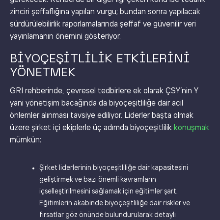
zinciri şeffaflığına yapılan vurgu; bundan sonra yapılacak
sürdürülebilirlik raporlamalarında şeffaf ve güvenilir veri
yayınlamanın önemini gösteriyor.
BIYOÇEŞITLILIK ETKILERINI
YÖNETMEK
GRI rehberinde, çevresel tedbirlere ek olarak ÇSY’nin Y
yani yönetişim bacağında da biyoçeşitliliğe dair acil
önlemler alınması tavsiye ediliyor. Liderler başta olmak
üzere şirket içi ekiplerle üç adımda biyoçeşitlilik
konuşmak
mümkün:
Şirket liderlerinin biyoçeşitliliğe dair kapasitesini
geliştirmek ve bazı önemli kavramların
içselleştirilmesini sağlamak için eğitimler şart.
Eğitimlerin akabinde biyoçeşitliliğe dair riskler ve
fırsatlar göz önünde bulundurularak detaylı