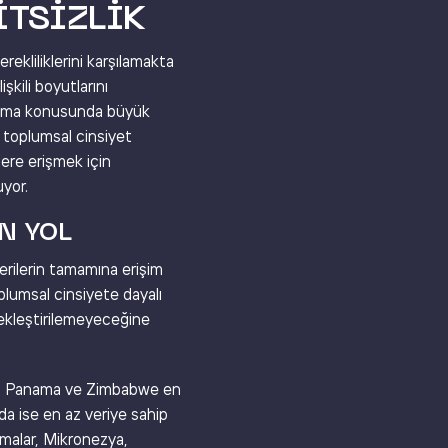
ITSIZLIK
ekliliklerini karşılamakta
şkili boyutlarını
oplama konusunda büyük
, toplumsal cinsiyet
ilere erişmek için
uyor.
N YOL
erilerin tamamına erişim
plumsal cinsiyete dayalı
çekleştirilemeyeceğine
uk, Panama ve Zimbabwe en
unda ise en az veriye sahip
malar, Mikronezya,