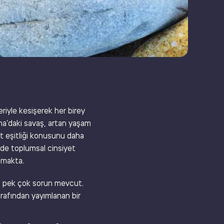
eriyle kesişerek her birey
yna’daki savaş, artan yaşam
yet eşitliği konusunu daha
ede toplumsal cinsiyet
şımakta.
nda pek çok sorun mevcut.
rafından yayımlanan bir