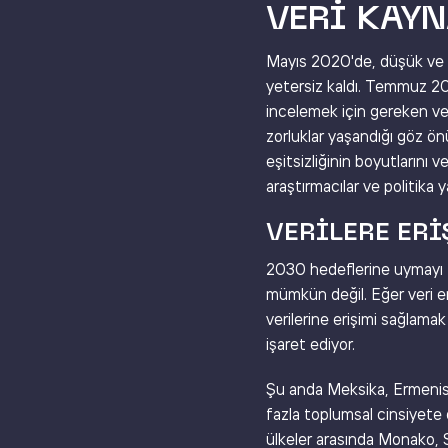
VERI KAYN
Mayıs 2020'de, düşük ve ort
yetersiz kaldı. Temmuz 2022
incelemek için gereken ver
zorluklar yaşandığı göz ön
eşitsizliğinin boyutlarını v
araştırmacılar ve politika 
VERILERE ER
2030 hedeflerine uymayı t
mümkün değil. Eğer veri er
verilerine erişimi sağlama
işaret ediyor.
Şu anda Meksika, Ermenis
fazla toplumsal cinsiyete day
ülkeler arasında Monako, 