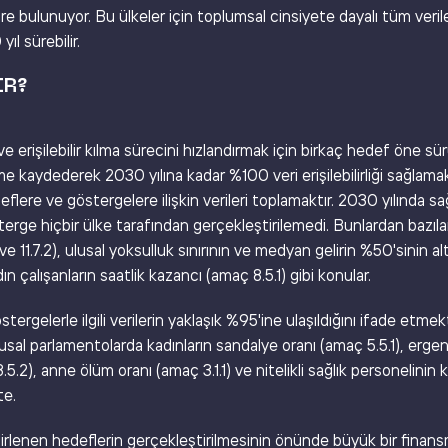
e bulunuyor. Bu ülkeler için toplumsal cinsiyete dayalı tüm veril
yıl sürebilir.
IR?
erişilebilir kılma sürecini hızlandırmak için birkaç hedef öne sür
rleme kaydederek 2030 yılına kadar %100 veri erişilebilirliği sağlama
 hedeflere ve göstergelere ilişkin verileri toplamaktır. 2030 yılınd
erge hiçbir ülke tarafından gerçekleştirilemedi. Bunlardan bazıla
ve 11.7.2), ulusal yoksulluk sınırının ve medyan gelirin %50'sinin a
dın çalışanların saatlik kazancı (amaç 8.5.1) gibi konular.
rgelerle ilgili verilerin yaklaşık %95'ine ulaşıldığını ifade etme
lusal parlamentolarda kadınların sandalye oranı (amaç 5.5.1), er
 8.5.2), anne ölüm oranı (amaç 3.1.1) ve nitelikli sağlık personelini
te.
lenen hedeflerin gerçekleştirilmesinin önünde büyük bir finansm