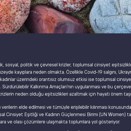
, sosyal, politik ve çevresel krizler, toplumsal cinsiyet eşitsizlikl
üzeyde kayıplara neden olmakta. Özellikle Covid-19 salgını, Ukra
n, kadınlar üzerindeki orantısız olumsuz etkisi ise toplumsal cinsi
. Sürdürülebilir Kalkınma Amaçları’nın uygulanması ve bu çerçev
krizlerin neden olduğu eşitsizlikleri azaltmak için hayati önem ta
 verilerin elde edilmesi ve tümüyle erişilebilir kılınması konusu
sal Cinsiyet Eşitliği ve Kadının Güçlenmesi Birimi (UN Women) ta
lara ve olası çözümlere ulaşmakta toplumlara yol gösteriyor.