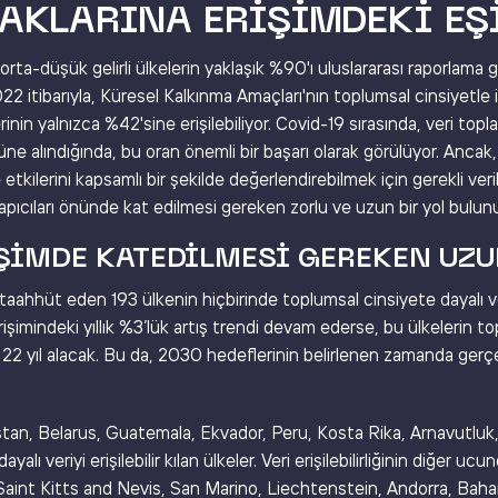
AKLARINA ERIŞIMDEKI EŞ
a-düşük gelirli ülkelerin yaklaşık %90'ı uluslararası raporlama ger
 itibarıyla, Küresel Kalkınma Amaçları'nın toplumsal cinsiyetle ili
inin yalnızca %42'sine erişilebiliyor. Covid-19 sırasında, veri t
üne alındığında, bu oran önemli bir başarı olarak görülüyor. Ancak
e etkilerini kapsamlı bir şekilde değerlendirebilmek için gerekli ver
yapıcıları önünde kat edilmesi gereken zorlu ve uzun bir yol bulun
IŞIMDE KATEDILMESI GEREKEN UZU
aahhüt eden 193 ülkenin hiçbirinde toplumsal cinsiyete dayalı v
işimindeki yıllık %3’lük artış trendi devam ederse, bu ülkelerin to
k 22 yıl alacak. Bu da, 2030 hedeflerinin belirlenen zamanda ger
tan, Belarus, Guatemala, Ekvador, Peru, Kosta Rika, Arnavutl
alı veriyi erişilebilir kılan ülkeler. Veri erişilebilirliğinin diğer uc
Saint Kitts and Nevis, San Marino, Liechtenstein, Andorra, Baha