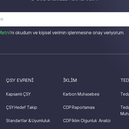
Metni
’ni okudum ve kişisel verimin işlenmesine onay veriyorum.
ÇSY EVRENİ
İKLİM
TED
Kapsamlı ÇSY
Karbon Muhasebesi
Teda
ÇSY Hedef Takip
CDP Raporlaması
Teda
Muha
Standartlar & Uyumluluk
CDP İklim Olgunluk Analizi