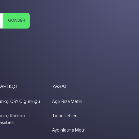
ARİKÇİ
YASAL
rikçi ÇSY Olgunluğu
Açık Rıza Metni
rikçi Karbon
Ticari İletiler
sebesi
Aydınlatma Metni