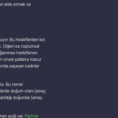
eri elde etmek ve
üyor. Bu hedeflerden biri,
k. Diğeri ise toplumsal
a sağlanması hedeflenen
rı cinsel şiddete maruz
ltında yaşayan kadınlar
kte. Bu temel
genlerde doğum oranı (amaç
n katıldığı doğumlar (amaç
an açığı var.
Partner