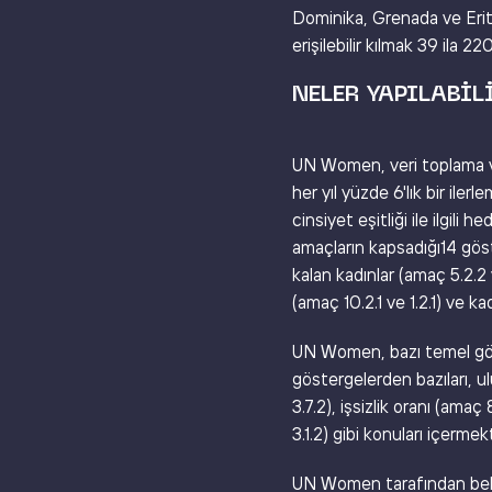
Dominika, Grenada ve Eritr
erişilebilir kılmak 39 ila 220 
NELER YAPILABIL
UN Women, veri toplama ve 
her yıl yüzde 6'lık bir ile
cinsiyet eşitliği ile ilgili
amaçların kapsadığı14 göst
kalan kadınlar (amaç 5.2.2 
(amaç 10.2.1 ve 1.2.1) ve ka
UN Women, bazı temel göste
göstergelerden bazıları, u
3.7.2), işsizlik oranı (amaç
3.1.2) gibi konuları içermek
UN Women tarafından belir