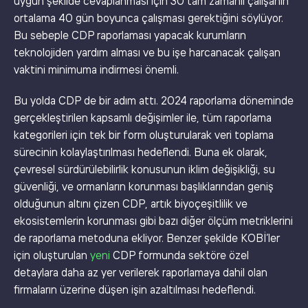
uygun şekilde cevaplanması için 30 tam zamanlı çalışanın
ortalama 40 gün boyunca çalışması gerektiğini söylüyor.
Bu sebeple CDP raporlaması yapacak kurumların
teknolojiden yardım alması ve bu işe harcanacak çalışan
vaktini minimuma indirmesi önemli.
Bu yolda CDP de bir adım attı. 2024 raporlama döneminde
gerçekleştirilen kapsamlı değişimler ile, tüm raporlama
kategorileri için tek bir form oluşturularak veri toplama
sürecinin kolaylaştırılması hedeflendi. Buna ek olarak,
çevresel sürdürülebilirlik konusunun iklim değişikliği, su
güvenliği, ve ormanların korunması başlıklarından geniş
olduğunun altını çizen CDP, artık biyoçeşitlilik ve
ekosistemlerin korunması gibi bazı diğer ölçüm metriklerini
de raporlama metoduna ekliyor. Benzer şekilde KOBİ’ler
için oluşturulan
yeni
CDP formunda sektöre özel
detaylara daha az yer verilerek raporlamaya dahil olan
firmaların üzerine düşen işin azaltılması hedeflendi.