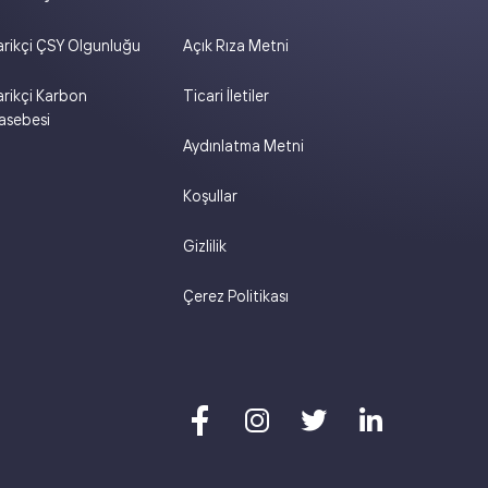
rikçi ÇSY Olgunluğu
Açık Rıza Metni
rikçi Karbon
Ticari İletiler
sebesi
Aydınlatma Metni
Koşullar
Gizlilik
Çerez Politikası



