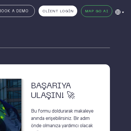
BOOK A DEMO
CLIENT LOGIN
MAP GO AI
BAŞARIYA
ULAŞIN! 🚀
Bu formu doldurarak makaleye
anında erişebilirsiniz. Bir adım
önde olmanıza yardımcı olacak