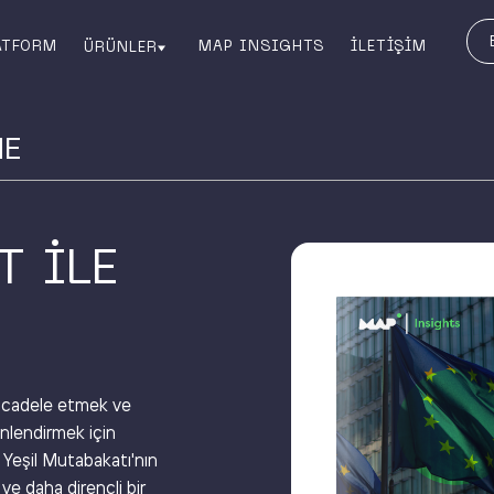
ATFORM
MAP INSIGHTS
İLETİŞİM
ÜRÜNLER
ME
T İLE
mücadele etmek ve
önlendirmek için
 Yeşil Mutabakatı'nın
 ve daha dirençli bir